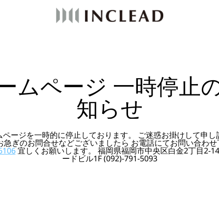
ームページ 一時停止
知らせ
ムページを一時的に停止しております。 ご迷惑お掛けして申し
 お急ぎのお問合せなどございましたら お電話にてお問い合わせ
6106
宜しくお願いします。 福岡県福岡市中央区白金2丁目2-14
ードビル1F (092)-791-5093