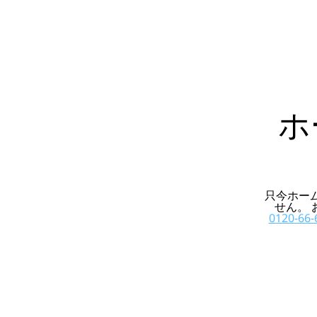
ホ
只今ホー
せん。
0120-66-