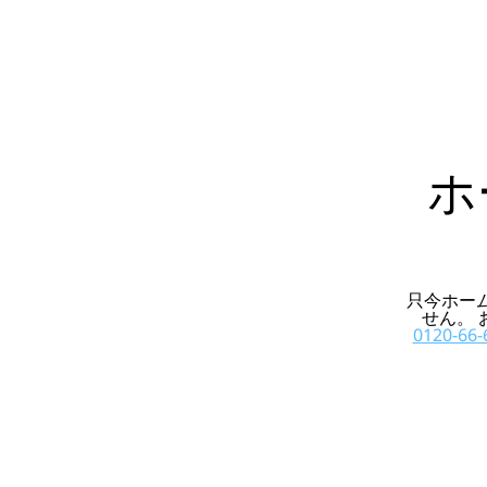
ホ
只今ホー
せん。
0120-66-