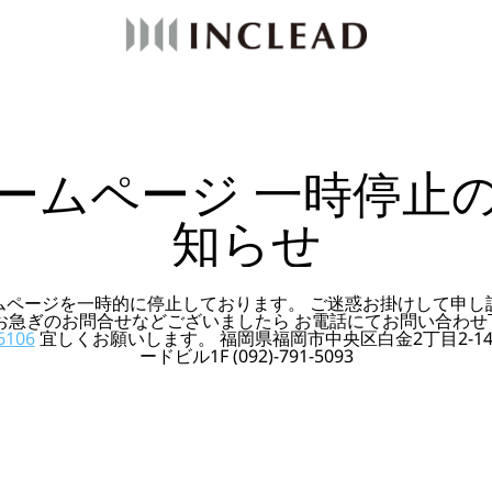
ームページ 一時停止
知らせ
ムページを一時的に停止しております。 ご迷惑お掛けして申し
 お急ぎのお問合せなどございましたら お電話にてお問い合わせ
6106
宜しくお願いします。 福岡県福岡市中央区白金2丁目2-14
ードビル1F (092)-791-5093