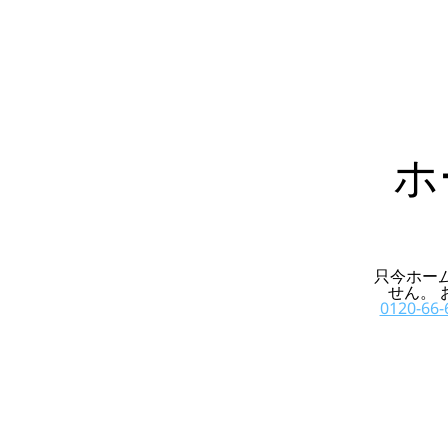
ホ
只今ホー
せん。
0120-66-