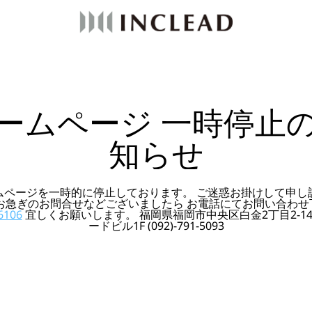
ームページ 一時停止
知らせ
ムページを一時的に停止しております。 ご迷惑お掛けして申し
 お急ぎのお問合せなどございましたら お電話にてお問い合わせ
6106
宜しくお願いします。 福岡県福岡市中央区白金2丁目2-14
ードビル1F (092)-791-5093