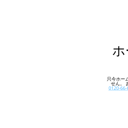
ホ
只今ホー
せん。
0120-66-