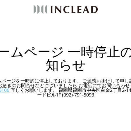
ームページ 一時停止
知らせ
ムページを一時的に停止しております。 ご迷惑お掛けして申し
 お急ぎのお問合せなどございましたら お電話にてお問い合わせ
6106
宜しくお願いします。 福岡県福岡市中央区白金2丁目2-14
ードビル1F (092)-791-5093