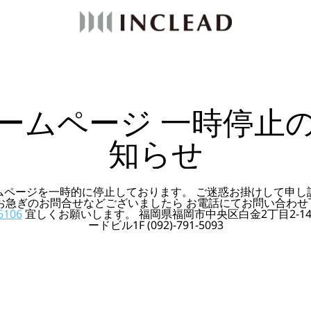
ームページ 一時停止
知らせ
ムページを一時的に停止しております。 ご迷惑お掛けして申し
 お急ぎのお問合せなどございましたら お電話にてお問い合わせ
6106
宜しくお願いします。 福岡県福岡市中央区白金2丁目2-14
ードビル1F (092)-791-5093