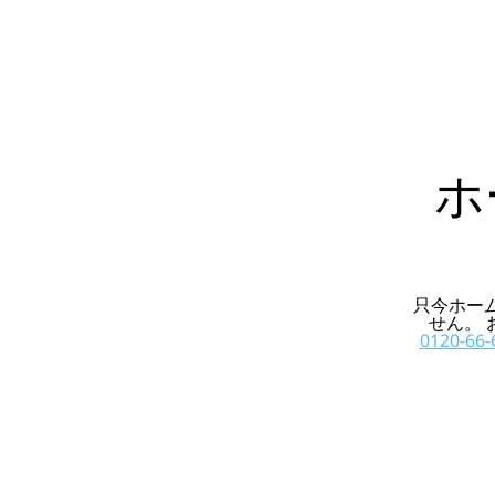
ホ
只今ホー
せん。
0120-66-