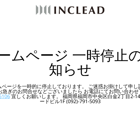
ームページ 一時停止
知らせ
ムページを一時的に停止しております。 ご迷惑お掛けして申し
 お急ぎのお問合せなどございましたら お電話にてお問い合わせ
6106
宜しくお願いします。 福岡県福岡市中央区白金2丁目2-14
ードビル1F (092)-791-5093