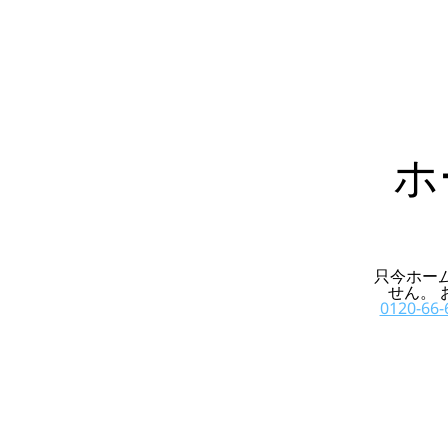
ホ
只今ホー
せん。
0120-66-