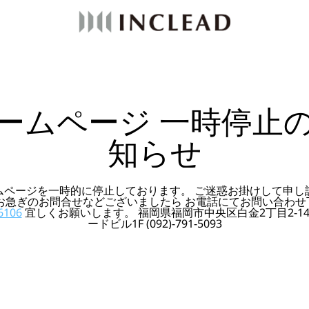
ームページ 一時停止
知らせ
ムページを一時的に停止しております。 ご迷惑お掛けして申し
 お急ぎのお問合せなどございましたら お電話にてお問い合わせ
6106
宜しくお願いします。 福岡県福岡市中央区白金2丁目2-14
ードビル1F (092)-791-5093