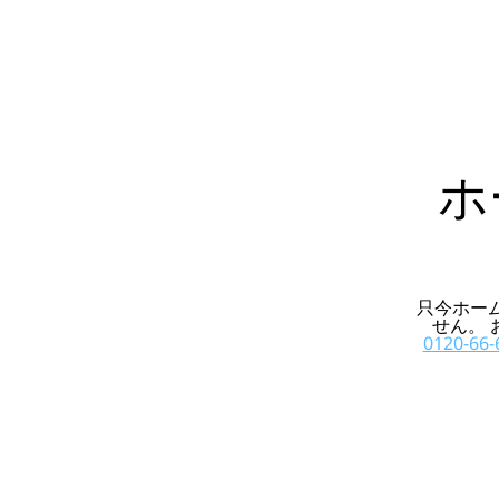
ホ
只今ホー
せん。
0120-66-