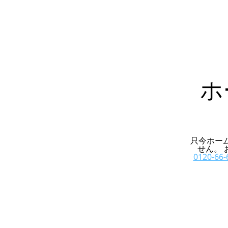
ホ
只今ホー
せん。
0120-66-