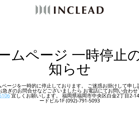
ームページ 一時停止
知らせ
ムページを一時的に停止しております。 ご迷惑お掛けして申し
 お急ぎのお問合せなどございましたら お電話にてお問い合わせ
6106
宜しくお願いします。 福岡県福岡市中央区白金2丁目2-14
ードビル1F (092)-791-5093