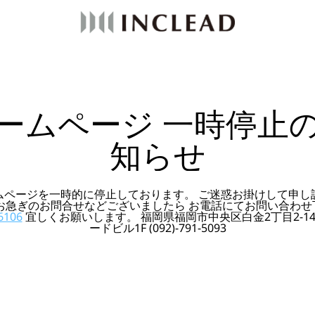
ームページ 一時停止
知らせ
ムページを一時的に停止しております。 ご迷惑お掛けして申し
 お急ぎのお問合せなどございましたら お電話にてお問い合わせ
6106
宜しくお願いします。 福岡県福岡市中央区白金2丁目2-14
ードビル1F (092)-791-5093