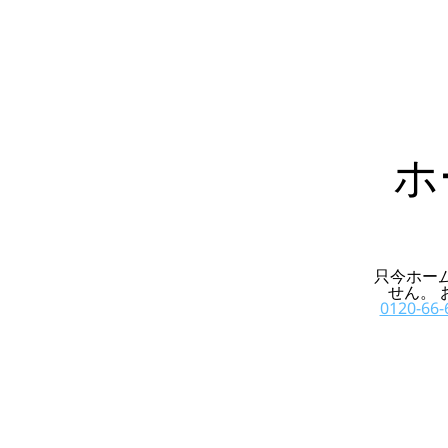
ホ
只今ホー
せん。
0120-66-