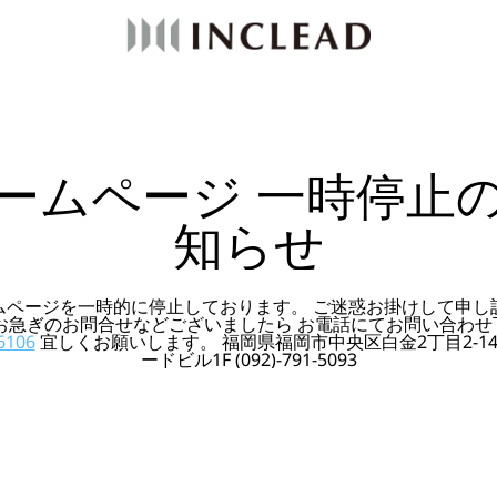
ームページ 一時停止
知らせ
ムページを一時的に停止しております。 ご迷惑お掛けして申し
 お急ぎのお問合せなどございましたら お電話にてお問い合わせ
6106
宜しくお願いします。 福岡県福岡市中央区白金2丁目2-14
ードビル1F (092)-791-5093