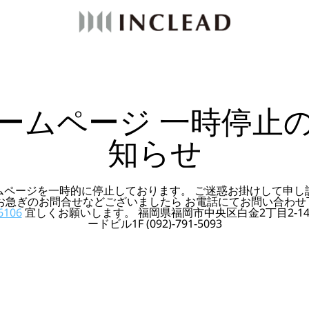
ームページ 一時停止
知らせ
ムページを一時的に停止しております。 ご迷惑お掛けして申し
 お急ぎのお問合せなどございましたら お電話にてお問い合わせ
6106
宜しくお願いします。 福岡県福岡市中央区白金2丁目2-14
ードビル1F (092)-791-5093