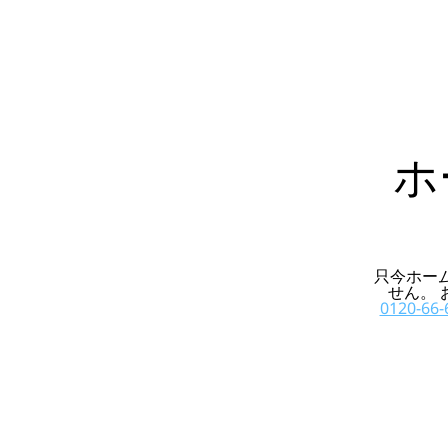
ホ
只今ホー
せん。
0120-66-